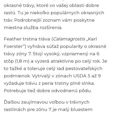
okrasné trávy, ktoré vo vašej oblasti dobre
rastú. Tu je niekoľko populárnych okrasných
tráv. Podrobnejší zoznam vám poskytne
miestna služba rozšírenia.
Feather trstina tráva (
Calamagrostis
„Karl
Foerster“) vyhráva súťaž popularity o okrasné
trávy zóny 7. Stojí vysoký, vzpriamený na 6
stôp (1,8 m) a vyzerá atraktívne po celý rok. Je
to ťažké a toleruje celý rad pestovateľských
podmienok. Vytrvalý v zónach USDA 5 až 9
vyžaduje trávu z peria trstiny plné slnka.
Potrebuje tiež dobre odvodnenú pôdu.
Ďalšou zaujímavou voľbou v trávnych
rastlinách pre zónu 7 je malý bluestem