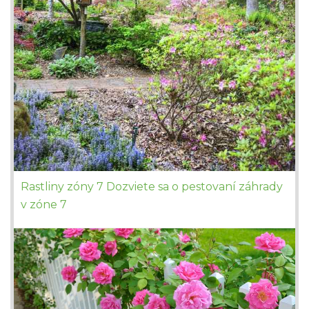
Rastliny zóny 7 Dozviete sa o pestovaní záhrady
v zóne 7