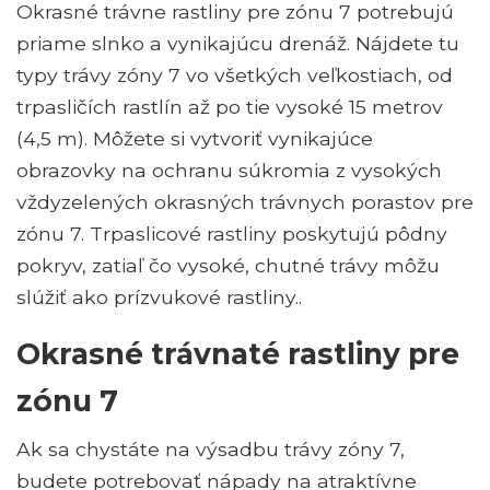
Okrasné trávne rastliny pre zónu 7 potrebujú
priame slnko a vynikajúcu drenáž. Nájdete tu
typy trávy zóny 7 vo všetkých veľkostiach, od
trpasličích rastlín až po tie vysoké 15 metrov
(4,5 m). Môžete si vytvoriť vynikajúce
obrazovky na ochranu súkromia z vysokých
vždyzelených okrasných trávnych porastov pre
zónu 7. Trpaslicové rastliny poskytujú pôdny
pokryv, zatiaľ čo vysoké, chutné trávy môžu
slúžiť ako prízvukové rastliny..
Okrasné trávnaté rastliny pre
zónu 7
Ak sa chystáte na výsadbu trávy zóny 7,
budete potrebovať nápady na atraktívne