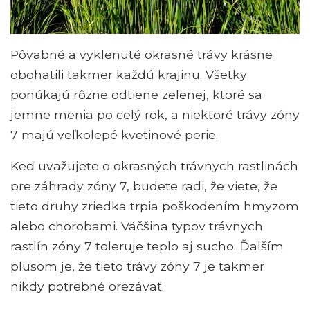
Pôvabné a vyklenuté okrasné trávy krásne
obohatili takmer každú krajinu. Všetky
ponúkajú rôzne odtiene zelenej, ktoré sa
jemne menia po celý rok, a niektoré trávy zóny
7 majú veľkolepé kvetinové perie.
Keď uvažujete o okrasných trávnych rastlinách
pre záhrady zóny 7, budete radi, že viete, že
tieto druhy zriedka trpia poškodením hmyzom
alebo chorobami. Väčšina typov trávnych
rastlín zóny 7 toleruje teplo aj sucho. Ďalším
plusom je, že tieto trávy zóny 7 je takmer
nikdy potrebné orezávať.