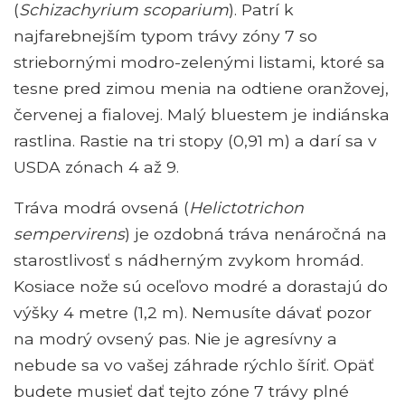
(
Schizachyrium scoparium
). Patrí k
najfarebnejším typom trávy zóny 7 so
striebornými modro-zelenými listami, ktoré sa
tesne pred zimou menia na odtiene oranžovej,
červenej a fialovej. Malý bluestem je indiánska
rastlina. Rastie na tri stopy (0,91 m) a darí sa v
USDA zónach 4 až 9.
Tráva modrá ovsená (
Helictotrichon
sempervirens
) je ozdobná tráva nenáročná na
starostlivosť s nádherným zvykom hromád.
Kosiace nože sú oceľovo modré a dorastajú do
výšky 4 metre (1,2 m). Nemusíte dávať pozor
na modrý ovsený pas. Nie je agresívny a
nebude sa vo vašej záhrade rýchlo šíriť. Opäť
budete musieť dať tejto zóne 7 trávy plné