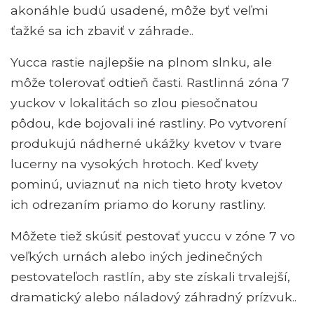
akonáhle budú usadené, môže byť veľmi
ťažké sa ich zbaviť v záhrade..
Yucca rastie najlepšie na plnom slnku, ale
môže tolerovať odtieň časti. Rastlinná zóna 7
yuckov v lokalitách so zlou piesočnatou
pôdou, kde bojovali iné rastliny. Po vytvorení
produkujú nádherné ukážky kvetov v tvare
lucerny na vysokých hrotoch. Keď kvety
pominú, uviaznuť na nich tieto hroty kvetov
ich odrezaním priamo do koruny rastliny.
Môžete tiež skúsiť pestovať yuccu v zóne 7 vo
veľkých urnách alebo iných jedinečných
pestovateľoch rastlín, aby ste získali trvalejší,
dramatický alebo náladový záhradný prízvuk..