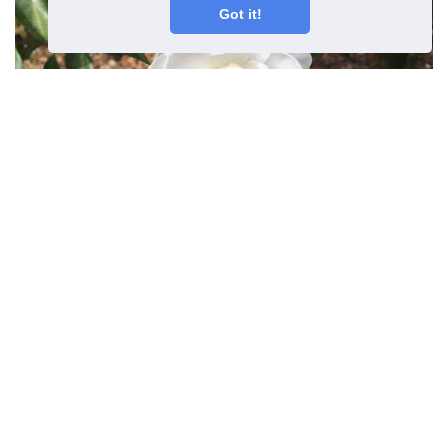
Got it!
Zariadenia s celoročnou
prevádzkou v zóne 7 -
Celoročne pestované záhradné
rastliny v zóne 7