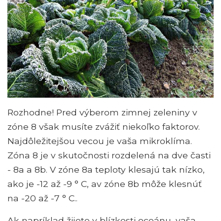
Rozhodne! Pred výberom zimnej zeleniny v
zóne 8 však musíte zvážiť niekoľko faktorov.
Najdôležitejšou vecou je vaša mikroklíma.
Zóna 8 je v skutočnosti rozdelená na dve časti
- 8a a 8b. V zóne 8a teploty klesajú tak nízko,
ako je -12 až -9 ° C, av zóne 8b môže klesnúť
na -20 až -7 ° C..
Ak napríklad žijete v blízkosti oceánu, vaša