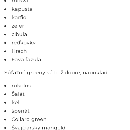
mrkva
kapusta
karfiol
zeler
cibuľa
reďkovky
Hrach
Fava fazuľa
Súťažné greeny sú tiež dobré, napríklad:
rukolou
Šalát
kel
špenát
Collard green
Švajčiarsky mangold