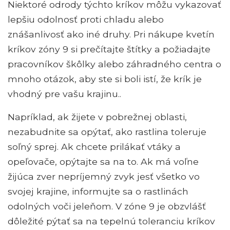
Niektoré odrody týchto kríkov môžu vykazovať
lepšiu odolnosť proti chladu alebo
znášanlivosť ako iné druhy. Pri nákupe kvetín
kríkov zóny 9 si prečítajte štítky a požiadajte
pracovníkov škôlky alebo záhradného centra o
mnoho otázok, aby ste si boli istí, že krík je
vhodný pre vašu krajinu..
Napríklad, ak žijete v pobrežnej oblasti,
nezabudnite sa opýtať, ako rastlina toleruje
soľný sprej. Ak chcete prilákať vtáky a
opeľovače, opýtajte sa na to. Ak má voľne
žijúca zver nepríjemný zvyk jesť všetko vo
svojej krajine, informujte sa o rastlinách
odolných voči jeleňom. V zóne 9 je obzvlášť
dôležité pýtať sa na tepelnú toleranciu kríkov