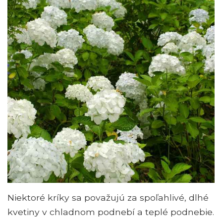
Niektoré kríky sa považujú za spoľahlivé, dlhé
kvetiny v chladnom podnebí a teplé podnebie.