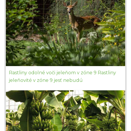
Rastliny odolné voči jeleňom v zóne 9 Rastliny
jeleňovité v zóne 9 jesť nebudú