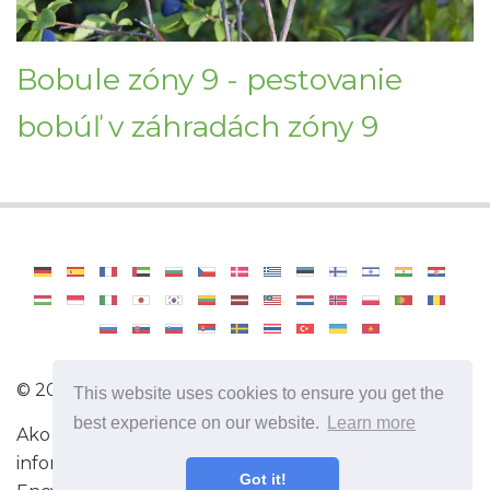
Bobule zóny 9 - pestovanie
bobúľ v záhradách zóny 9
©
2026
Haenselblatt
This website uses cookies to ensure you get the
best experience on our website.
Learn more
Ako sa stať profesionálnym záhradníkom. Užitočné
informácie a tipy na starostlivosť o rastliny.
Got it!