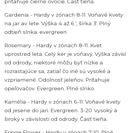
priťahuje čierne ovocie. Časť tieňa.
Gardenia - Hardy v zónach 8-11. Voňavé kvety
na jar av lete. Výška 4 až 6 ', šírka 3'. Plný
odtieň slnka. evergreen
Rosemary - Hardy v zónach 8-11. Kvet
uprostred leta. Celý ker je voňavý. Výška závisí
od odrody, niektoré môžu byť nízke a
rozrastajúce sa, zatiaľ čo iné sú vysoké a
vzpriamené. Odolnosť jeleňov. Priťahuje
opeľovačov. Evergreen. Plné slnko.
Kamélia - Hardy v zónach 6-11. Voňavé kvety
od jesene do jari. Evergreen. 3-20 'vysoký a
široký v závislosti od odrody. Časť tieňa.
Fringe Flower - Hardy v zónach 7-10. Plné