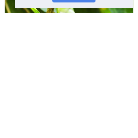
Kultivácia okrídlených fazule
Čo sú okrídlené fazule a ich
výhody
Predchádzajúci článok