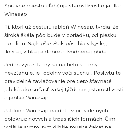
Správne miesto uľahčuje starostlivosť o jablko
Winesap.
Tí, ktorí už pestujú jabloň Winesap, tvrdia, že
široká škála pôd bude v poriadku, od piesku
po hlinu. Najlepšie však pôsobia v kyslej,
ílovitej, vlhkej a dobre odvodnenej pôde.
Jeden výraz, ktorý sa na tieto stromy
nevzťahuje, je „odolný voči suchu“. Poskytujte
pravidelné zavlažovanie pre tieto šťavnaté
jablká ako súčasť vašej týždennej starostlivosti
o jablká Winesap.
Jablone Winesap nájdete v pravidelných,
polokrupinových a trpasličích formách. Čím
vyšší je strom, tým dlhšie musíte čakať na