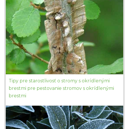
Tipy pre starostlivosť o stromy s okrídlenými
brestmi pre pestovanie stromov s okrídlenými
brestmi