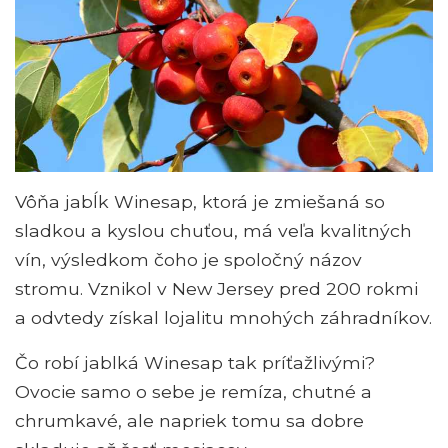
Vôňa jabĺk Winesap, ktorá je zmiešaná so
sladkou a kyslou chuťou, má veľa kvalitných
vín, výsledkom čoho je spoločný názov
stromu. Vznikol v New Jersey pred 200 rokmi
a odvtedy získal lojalitu mnohých záhradníkov.
Čo robí jablká Winesap tak príťažlivými?
Ovocie samo o sebe je remíza, chutné a
chrumkavé, ale napriek tomu sa dobre