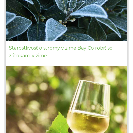
Starostlivosť o stromy v zime Bay Čo robiť so
zátokami v zime