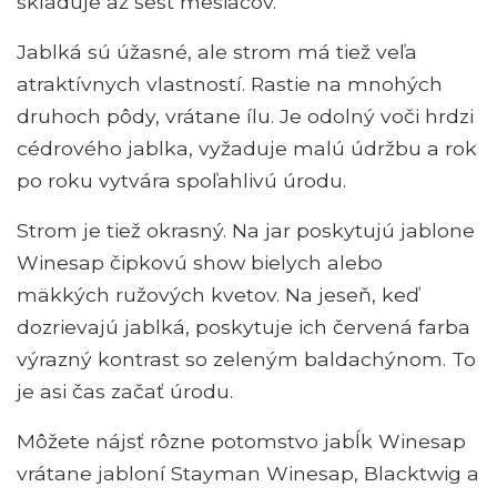
skladuje až šesť mesiacov.
Jablká sú úžasné, ale strom má tiež veľa
atraktívnych vlastností. Rastie na mnohých
druhoch pôdy, vrátane ílu. Je odolný voči hrdzi
cédrového jablka, vyžaduje malú údržbu a rok
po roku vytvára spoľahlivú úrodu.
Strom je tiež okrasný. Na jar poskytujú jablone
Winesap čipkovú show bielych alebo
mäkkých ružových kvetov. Na jeseň, keď
dozrievajú jablká, poskytuje ich červená farba
výrazný kontrast so zeleným baldachýnom. To
je asi čas začať úrodu.
Môžete nájsť rôzne potomstvo jabĺk Winesap
vrátane jabloní Stayman Winesap, Blacktwig a